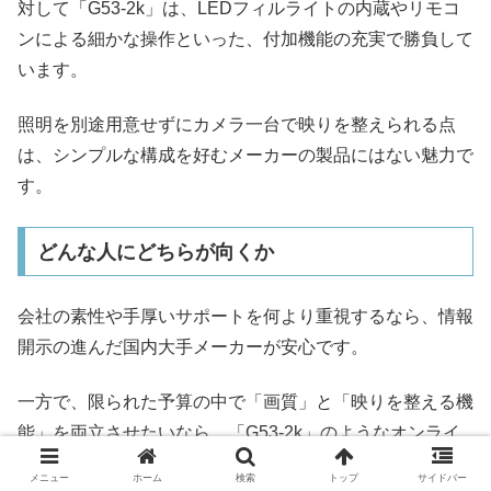
対して「G53-2k」は、LEDフィルライトの内蔵やリモコ
ンによる細かな操作といった、付加機能の充実で勝負して
います。
照明を別途用意せずにカメラ一台で映りを整えられる点
は、シンプルな構成を好むメーカーの製品にはない魅力で
す。
どんな人にどちらが向くか
会社の素性や手厚いサポートを何より重視するなら、情報
開示の進んだ国内大手メーカーが安心です。
一方で、限られた予算の中で「画質」と「映りを整える機
能」を両立させたいなら、「G53-2k」のようなオンライ
ン中心ブランドの製品が有力な候補になります。
メニュー
ホーム
検索
トップ
サイドバー