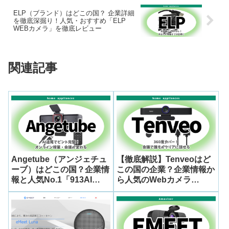
ELP（ブランド）はどこの国？ 企業詳細
を徹底深掘り！人気・おすすめ「ELP
WEBカメラ」を徹底レビュー
関連記事
Angetube（アンジェチュ
【徹底解説】Tenveoはど
ーブ）はどこの国？企業情
この国の企業？企業情報か
報と人気No.1「913AI
ら人気のWebカメラ
WEBカメラ」の深掘りレ
「TEVO-VA300AA」の評
ビュー
判・実力を深掘り