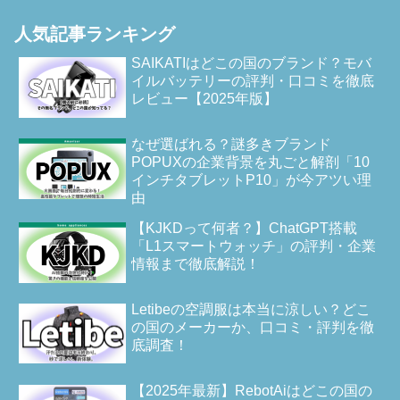
人気記事ランキング
SAIKATIはどこの国のブランド？モバ
イルバッテリーの評判・口コミを徹底
レビュー【2025年版】
なぜ選ばれる？謎多きブランド
POPUXの企業背景を丸ごと解剖「10
インチタブレットP10」が今アツい理
由
【KJKDって何者？】ChatGPT搭載
「L1スマートウォッチ」の評判・企業
情報まで徹底解説！
Letibeの空調服は本当に涼しい？どこ
の国のメーカーか、口コミ・評判を徹
底調査！
【2025年最新】RebotAiはどこの国の