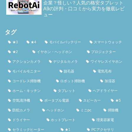
企業？怪しい？人気の格安タブレット
A9の評判・口コミから実力を徹底レビ
ュー
タグ
★3
★4
モバイルバッテリー
スマートウォッチ
★2
イヤホン・ヘッドホン
プロジェクター
アクションカメラ
デジタルカメラ
ワイヤレスイヤホン
モバイルモニター
脱毛器
電気毛布
コードレス掃除機
ロボット掃除機
加湿器
ホーム・キッチン
タブレット
ヘアドライヤー
空気清浄機
ポータブル電源
スピーカー
★5
防犯カメラ
ヘッドホン
ミニpc
掃除機
ドライヤー
ホットプレート
理美容家電
セラミックヒーター
★1
PCアクセサリ