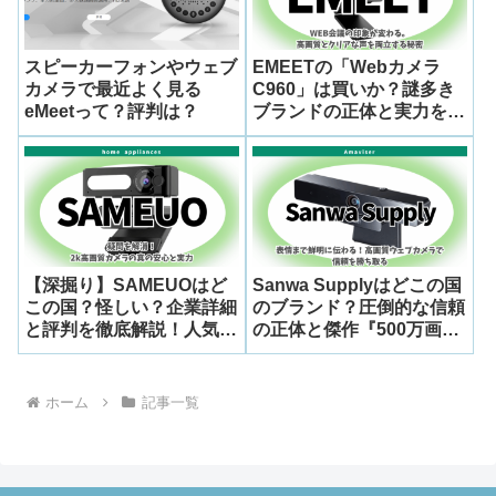
スピーカーフォンやウェブ
EMEETの「Webカメラ
カメラで最近よく見る
C960」は買いか？謎多き
eMeetって？評判は？
ブランドの正体と実力を企
業情報から徹底解剖
【深掘り】SAMEUOはど
Sanwa Supplyはどこの国
この国？怪しい？企業詳細
のブランド？圧倒的な信頼
と評判を徹底解説！人気モ
の正体と傑作『500万画素
デル「G53-2k WEBカメ
WEBカメラ CMS-
ラ」の実力とは
V51BK』の真価をガジェ
ット通が解剖！
ホーム
記事一覧