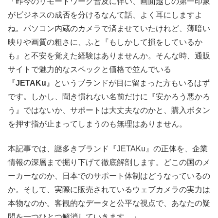
「昨今のリモートワーク普及に伴い、画面越しの第一印象
がビジネスの成否を分けるなんて話、よく耳にしますよ
ね。パソコン内蔵のカメラで済ませていたけれど、薄暗い
映りや画質の粗さに、ふと『もしかして損をしているか
も』と不安を覚えた経験はありませんか。そんな時、通販
サイトで魅力的なスペックと価格で並んでいる
『
JETAKu
』というブランドが目に留まった方もいるはず
です。しかし、聞き慣れない名前だけに『安かろう悪かろ
う』ではないか、サポートは大丈夫なのかと、購入ボタン
を押す指が止まってしまうのも無理はありません。
本記事では、謎多きブランド『JETAKu』の正体を、企業
情報の深層まで掘り下げて徹底解剖します。どこの国のメ
ーカーなのか、日本でのサポート体制はどうなっているの
か。そして、実際に販売されているウェブカメラの実力は
本物なのか。客観的なデータと公平な視点で、あなたの疑
問を一つひとつ解消していきます。」