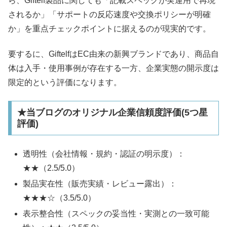
ら、Giftelf製品に関しても「記載スペックが実運用で再現
されるか」「サポートの反応速度や交換ポリシーが明確
か」を重点チェックポイントに据えるのが現実的です。
要するに、GiftelfはEC由来の新興ブランドであり、商品自
体は入手・使用事例が存在する一方、企業実態の開示度は
限定的という評価になります。
★当ブログのオリジナル企業信頼度評価(5つ星
評価)
透明性（会社情報・規約・認証の明示度）：
★★（2.5/5.0）
製品実在性（販売実績・レビュー露出）：
★★★☆（3.5/5.0）
表示整合性（スペックの妥当性・実測との一致可能