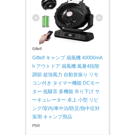
Giftelf
Giftelf キャンプ 扇風機 40000mA
h アウトドア 扇風機 風量4段階
調節 超強風力 自動首振り リモ
コン付き タイマー機能 DCモー
ター 低騒音 多機能 吊り下げ サ
ーキュレーター 卓上 小型 リビ
ング/室内/車中泊/防災/熱中症対
策用 キャンプ用品
P50l