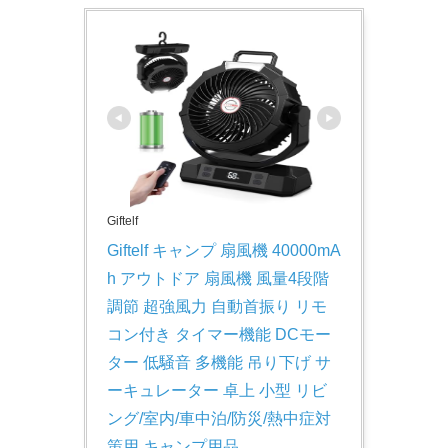
Giftelf
Giftelf キャンプ 扇風機 40000mA
h アウトドア 扇風機 風量4段階
調節 超強風力 自動首振り リモ
コン付き タイマー機能 DCモー
ター 低騒音 多機能 吊り下げ サ
ーキュレーター 卓上 小型 リビ
ング/室内/車中泊/防災/熱中症対
策用 キャンプ用品