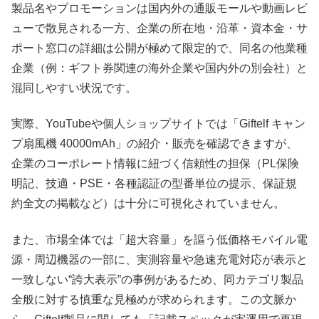
製品名やプロモーションは国内外の通販モールや動画レビ
ューで散見される一方、企業の所在地・沿革・資本金・サ
ポート窓口の詳細は公開が極めて限定的で、同名の他業種
企業（例：ギフト券関連の海外企業や国内外の別会社）と
混同しやすい状況です。
実際、YouTubeや個人ショップサイトでは「Giftelf キャン
プ扇風機 40000mAh」の紹介・販売を確認できますが、
企業のコーポレート情報に紐づく信頼性の担保（PL保険
明記、技適・PSE・各種認証の型番単位の提示、保証規
約全文の掲載など）は十分に可視化されていません。
また、市場全体では「超大容量」を謳う低価格モバイル電
源・周辺機器の一部に、実測容量や急速充電対応が表示と
一致しない“誇大表示”の事例があるため、同カテゴリ製品
全般に対する慎重な見極めが求められます。この文脈か