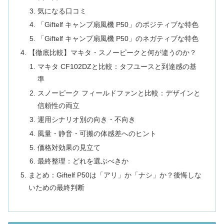
気になる口コミ
「Giftelf キャンプ扇風機 P50」のポジティブな特色
「Giftelf キャンプ扇風機 P50」のネガティブな特色
【徹底比較】マキタ・スノーピークと何が違うのか？
マキタ CF102DZと比較：タフユースと到達感の基
準
スノーピーク フィールドファンと比較：デザインと
信頼性の両立
運用シナリオ別の向き・不向き
風量・静音・可搬の体感差へのヒント
価格対効果の見立て
最終整理：どれを選ぶべきか
まとめ：Giftelf P50は「アリ」か「ナシ」か？後悔しな
いための最終判断