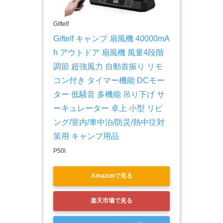
Giftelf
Giftelf キャンプ 扇風機 40000mA
h アウトドア 扇風機 風量4段階
調節 超強風力 自動首振り リモ
コン付き タイマー機能 DCモー
ター 低騒音 多機能 吊り下げ サ
ーキュレーター 卓上 小型 リビ
ング/室内/車中泊/防災/熱中症対
策用 キャンプ用品
P50l
Amazonで見る
楽天市場で見る