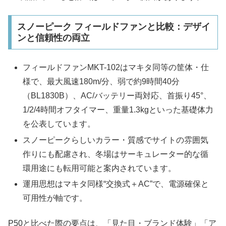
スノーピーク フィールドファンと比較：デザイ
ンと信頼性の両立
フィールドファンMKT-102はマキタ同等の筐体・仕
様で、最大風速180m/分、弱で約9時間40分
（BL1830B）、AC/バッテリー両対応、首振り45°、
1/2/4時間オフタイマー、重量1.3kgといった基礎体力
を公表しています。
スノーピークらしいカラー・質感でサイトの雰囲気
作りにも配慮され、冬場はサーキュレーター的な循
環用途にも転用可能と案内されています。
運用思想はマキタ同様“交換式＋AC”で、電源確保と
可用性が軸です。
P50と比べた際の要点は、「見た目・ブランド体験」「ア