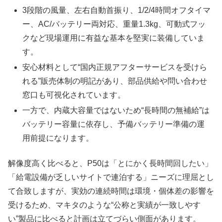
3段階の風量、左右自動首振り、1/2/4時間オフタイマ
ー、AC/バッテリー両対応、重量1.3kg、可動式フッ
クなど現場運用に有益な基本を堅実に装備していま
す。
安心材料として“国内正規アフターサービスを受けら
れる”販売体制の明記があり、部品供給や問い合わせ
窓口も可視化されています。
一方で、内蔵大容量ではないため“長時間の無補給”は
バッテリー容量に依存し、予備バッテリー準備の運
用前提になります。
解像度高く比べると、P50は「とにかく長時間回したい」
「給電設備が乏しいサイトで連泊する」ニーズに理屈とし
て合致しますが、実効の連続時間は環境・個体差の影響を
受けるため、マキタのような“公称と実績が一致しやす
い”製品に比べると計画は立てづらい側面があります。