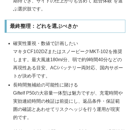
期待でき、サイトの仕上がりも含めて“総合体験”を選
ぶ選択肢です。
最終整理：どれを選ぶべきか
確実性重視・数値で計画したい
マキタCF102DZまたはスノーピークMKT-102を推奨
します。最大風速180m/分、弱で約9時間40分などの
再現性ある目安、AC/バッテリー両対応、国内サポー
トが決め手です。
長時間無補給の可能性に賭ける
Giftelf P50の大容量一体型は魅力ですが、充電時間や
実効連続時間の検証は前提にし、返品条件・保証範
囲の確認とあわせてリスクヘッジを行う運用が現実
的です。