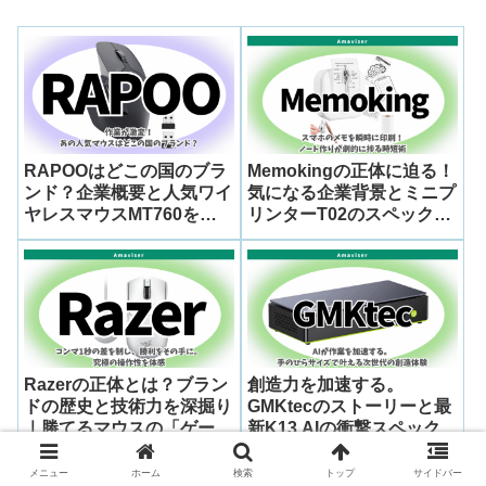
RAPOOはどこの国のブラ
Memokingの正体に迫る！
ンド？企業概要と人気ワイ
気になる企業背景とミニプ
ヤレスマウスMT760を徹
リンターT02のスペック・
底解説
評判を徹底レビュー
Razerの正体とは？ブラン
創造力を加速する。
ドの歴史と技術力を深掘り
GMKtecのストーリーと最
｜勝てるマウスの「ゲーミ
新K13 AIの衝撃スペック
ングマウス Viper V4
Pro」を完全解説
メニュー
ホーム
検索
トップ
サイドバー