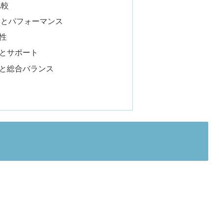
比較
Uとパフォーマンス
性
証とサポート
格と総合バランス
。