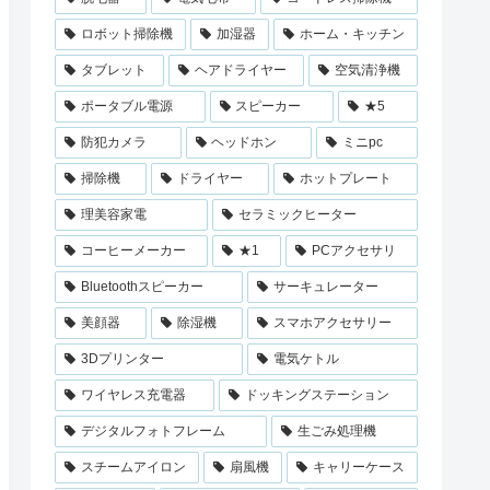
ロボット掃除機
加湿器
ホーム・キッチン
タブレット
ヘアドライヤー
空気清浄機
ポータブル電源
スピーカー
★5
防犯カメラ
ヘッドホン
ミニpc
掃除機
ドライヤー
ホットプレート
理美容家電
セラミックヒーター
コーヒーメーカー
★1
PCアクセサリ
Bluetoothスピーカー
サーキュレーター
美顔器
除湿機
スマホアクセサリー
3Dプリンター
電気ケトル
ワイヤレス充電器
ドッキングステーション
デジタルフォトフレーム
生ごみ処理機
スチームアイロン
扇風機
キャリーケース