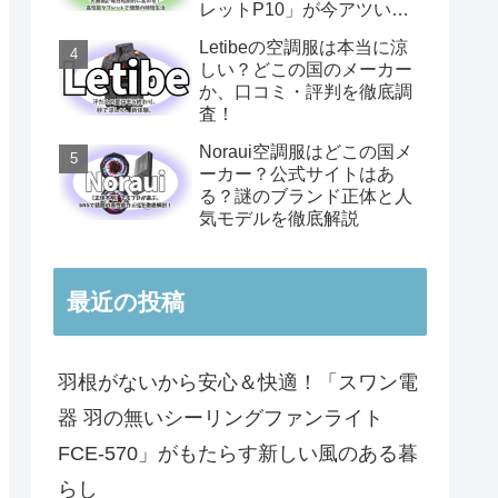
レットP10」が今アツい理
由
Letibeの空調服は本当に涼
しい？どこの国のメーカー
か、口コミ・評判を徹底調
査！
Noraui空調服はどこの国メ
ーカー？公式サイトはあ
る？謎のブランド正体と人
気モデルを徹底解説
最近の投稿
羽根がないから安心＆快適！「スワン電
器 羽の無いシーリングファンライト
FCE-570」がもたらす新しい風のある暮
らし