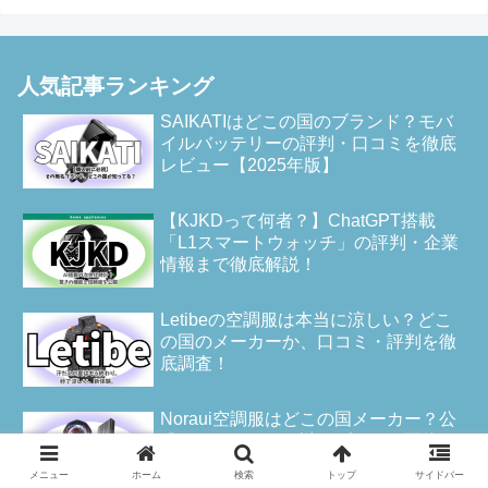
人気記事ランキング
SAIKATIはどこの国のブランド？モバ
イルバッテリーの評判・口コミを徹底
レビュー【2025年版】
【KJKDって何者？】ChatGPT搭載
「L1スマートウォッチ」の評判・企業
情報まで徹底解説！
Letibeの空調服は本当に涼しい？どこ
の国のメーカーか、口コミ・評判を徹
底調査！
Noraui空調服はどこの国メーカー？公
式サイトはある？謎のブランド正体と
人気モデルを徹底解説
メニュー
ホーム
検索
トップ
サイドバー