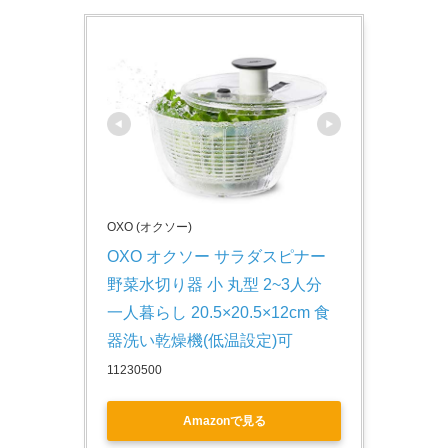
OXO (オクソー)
OXO オクソー サラダスピナー 
野菜水切り器 小 丸型 2~3人分 
一人暮らし 20.5×20.5×12cm 食
器洗い乾燥機(低温設定)可
11230500
Amazonで見る