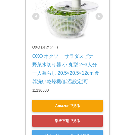
OXO (オクソー)
OXO オクソー サラダスピナー 
野菜水切り器 小 丸型 2~3人分 
一人暮らし 20.5×20.5×12cm 食
器洗い乾燥機(低温設定)可
11230500
Amazonで見る
楽天市場で見る