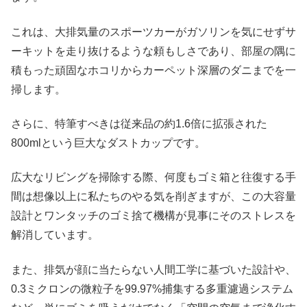
これは、大排気量のスポーツカーがガソリンを気にせずサ
ーキットを走り抜けるような頼もしさであり、部屋の隅に
積もった頑固なホコリからカーペット深層のダニまでを一
掃します。
さらに、特筆すべきは従来品の約1.6倍に拡張された
800mlという巨大なダストカップです。
広大なリビングを掃除する際、何度もゴミ箱と往復する手
間は想像以上に私たちのやる気を削ぎますが、この大容量
設計とワンタッチのゴミ捨て機構が見事にそのストレスを
解消しています。
また、排気が顔に当たらない人間工学に基づいた設計や、
0.3ミクロンの微粒子を99.97%捕集する多重濾過システム