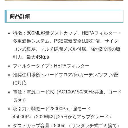
商品詳細
特徴：800ML容量ダストカップ、HEPAフィルター・
多重濾過システム、PSE電気安全法認証済、サイク
ロン式集塵、マルチ隙間ノズル付属、強弱2段階の吸
引力、最大45Kpa
フィルタータイプ：HEPAフィルター
推奨使用場所：ハードフロア/床/カーテン/ソファ/畳
に対応
電源：電源コード式（AC100V 50/60Hz共通、コード
長5m）
吸引力：弱モード28000Pa、強モード
45000Pa（2026年2月25日からアップグレード）
ダストカップ容量：800ml（ワンタッチ式ゴミ捨て）