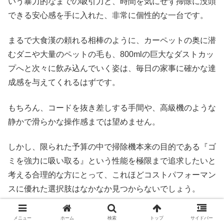
いう暴力的なまでの吸引力と、時間を気にせず掃除に没頭
できる安心感を手に入れた、非常に個性的な一台です。
まるで大食漢の頼れる相棒のように、カーペットの奥に潜
むダニや大量のペットの毛も、800mlの巨大なダストカッ
プへと次々に飲み込んでいく姿は、毎日の家事に確かな達
成感を与えてくれるはずです。
もちろん、コードを抜き差しする手間や、高級機のような
静かで滑らかな操作感までは望めません。
しかし、限られた予算の中で掃除機本来の目的である『ゴ
ミを強力に吸い取る』という性能を極限まで追求したいと
考える合理的な方にとって、これほどコストパフォーマン
スに優れた選択肢はなかなか見つからないでしょう。
日本の丁寧なものづくりとは異なる、スピードとパワーで
メニュー
ホーム
検索
トップ
サイドバー