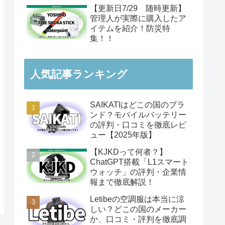
【更新日7/29 随時更新】
管理人が実際に購入したア
イテムを紹介！防災特
集！！
人気記事ランキング
SAIKATIはどこの国のブラ
ンド？モバイルバッテリー
の評判・口コミを徹底レビ
ュー【2025年版】
【KJKDって何者？】
ChatGPT搭載「L1スマート
ウォッチ」の評判・企業情
報まで徹底解説！
Letibeの空調服は本当に涼
しい？どこの国のメーカー
か、口コミ・評判を徹底調