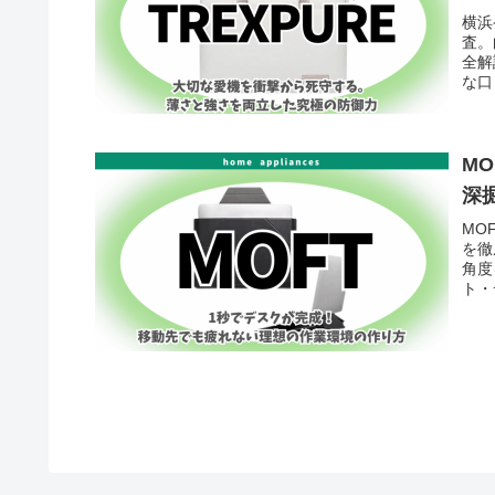
横浜
査。
全解
な口
M
深
MO
を徹
角度
ト・