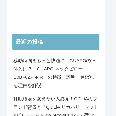
最近の投稿
移動時間をもっと快適に！GUAPOの正
体とは？「GUAPO ネックピロー
B0BF8ZPN4R」の特徴・評判・選ばれ
る理由を解説
睡眠環境を変えたい人必見！QOLiAのブ
ランド背景と「QOLiA リカバリーマット
&ピローセット qo-recovari-bk」が選ば