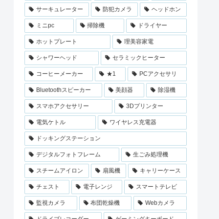
サーキュレーター
防犯カメラ
ヘッドホン
ミニpc
掃除機
ドライヤー
ホットプレート
理美容家電
シャワーヘッド
セラミックヒーター
コーヒーメーカー
★1
PCアクセサリ
Bluetoothスピーカー
美顔器
除湿機
スマホアクセサリー
3Dプリンター
電気ケトル
ワイヤレス充電器
ドッキングステーション
デジタルフォトフレーム
生ごみ処理機
スチームアイロン
扇風機
キャリーケース
チェスト
電子レンジ
スマートテレビ
監視カメラ
布団乾燥機
Webカメラ
ドライブレコーダー
ゲーミングキーボード