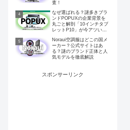
査！
なぜ選ばれる？謎多きブラ
ンドPOPUXの企業背景を
丸ごと解剖「10インチタブ
レットP10」が今アツい理
由
Noraui空調服はどこの国メ
ーカー？公式サイトはあ
る？謎のブランド正体と人
気モデルを徹底解説
スポンサーリンク