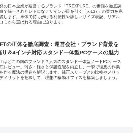
発の日本企業が運営するブランド「TREXPURE」の素顔を徹底調
白で統一されたレトロなデザインが目を引く「jxi137」の実力を完
説します。単体で持ち歩ける利便性や詳しいサイズ表記、リアル
コミから選ばれる理由に迫ります。
OFTの正体を徹底調査：運営会社・ブランド背景を
掘り＆4インチ対応スタンド一体型PCケースの魅力
FTはどこの国のブランド？人気のスタンド一体型ノートPCケース
底レビュー。薄さ・軽さと保護性能を両立し、一瞬で理想の作業
を作る魔法の構造を解説します。純正スリーブとの比較やメリッ
デメリットを把握して、理想の移動オフィスを構築しましょう。