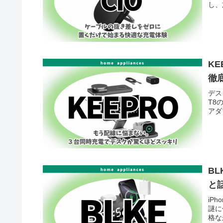
し、
K
徹
デス
T8
アダ
B
と
iP
謎に
格な