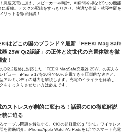
！急速充電に加え、スピーカーや時計、AI瞬間冷却など5つの機能
台に凝縮。デスクの配線をすっきりさせ、快適な作業・就寝空間を
メリットを徹底解説！
EKIはどこの国のブランド？最新「FEEKI Mag Safe
電器 25W Qi2認証」の正体と次世代の充電体験を徹
調査！
のQi2.2規格に対応した「FEEKI MagSafe充電器 25W」の実力を
レビュー！iPhone 17を30分で50%充電できる圧倒的な速さと、
型アルミボディの魅力を解説します。充電のイライラを解消し、
クをすっきりさせたい方は必見です。
電のストレスが劇的に変わる！話題のCIO徹底解説
全貌に迫る
るケーブル問題を解決する、CIOの超軽量69g「3in1」ワイヤレス
を徹底紹介。iPhone/Apple Watch/AirPodsを1台でスマート充電