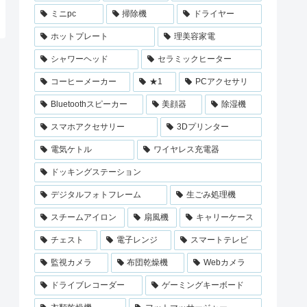
ミニpc
掃除機
ドライヤー
ホットプレート
理美容家電
シャワーヘッド
セラミックヒーター
コーヒーメーカー
★1
PCアクセサリ
Bluetoothスピーカー
美顔器
除湿機
スマホアクセサリー
3Dプリンター
電気ケトル
ワイヤレス充電器
ドッキングステーション
デジタルフォトフレーム
生ごみ処理機
スチームアイロン
扇風機
キャリーケース
チェスト
電子レンジ
スマートテレビ
監視カメラ
布団乾燥機
Webカメラ
ドライブレコーダー
ゲーミングキーボード