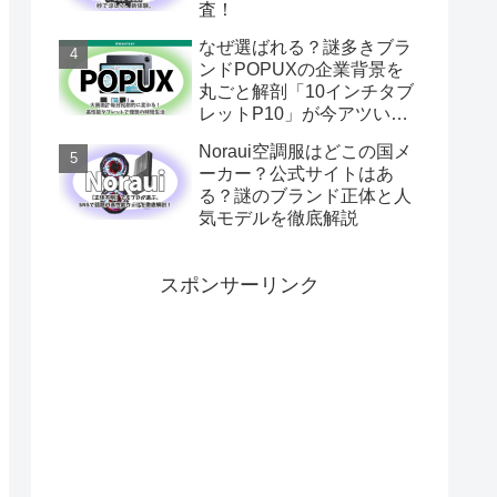
査！
なぜ選ばれる？謎多きブラ
ンドPOPUXの企業背景を
丸ごと解剖「10インチタブ
レットP10」が今アツい理
由
Noraui空調服はどこの国メ
ーカー？公式サイトはあ
る？謎のブランド正体と人
気モデルを徹底解説
スポンサーリンク