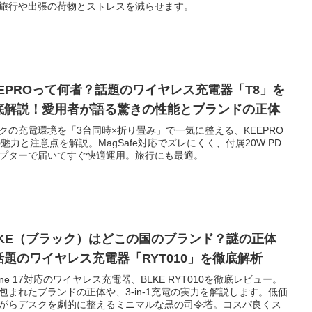
旅行や出張の荷物とストレスを減らせます。
EEPROって何者？話題のワイヤレス充電器「T8」を
底解説！愛用者が語る驚きの性能とブランドの正体
クの充電環境を「3台同時×折り畳み」で一気に整える、KEEPRO
の魅力と注意点を解説。MagSafe対応でズレにくく、付属20W PD
プターで届いてすぐ快適運用。旅行にも最適。
LKE（ブラック）はどこの国のブランド？謎の正体
話題のワイヤレス充電器「RYT010」を徹底解析
hone 17対応のワイヤレス充電器、BLKE RYT010を徹底レビュー。
包まれたブランドの正体や、3-in-1充電の実力を解説します。低価
がらデスクを劇的に整えるミニマルな黒の司令塔。コスパ良くス