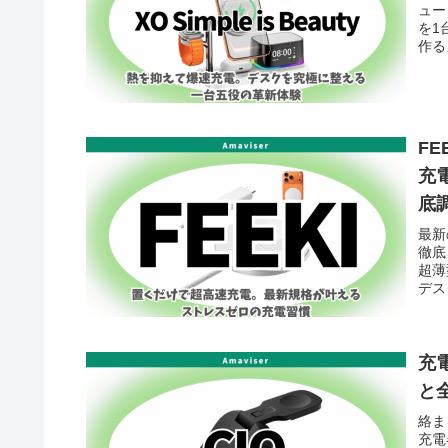
ュー
を1
作る
FE
充
底
最新
徹底
超薄
デス
充
と
絡ま
充電器