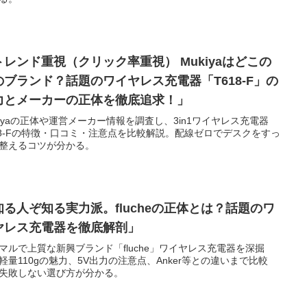
トレンド重視（クリック率重視） Mukiyaはどこの
のブランド？話題のワイヤレス充電器「T618-F」の
力とメーカーの正体を徹底追求！」
kiyaの正体や運営メーカー情報を調査し、3in1ワイヤレス充電器
18-Fの特徴・口コミ・注意点を比較解説。配線ゼロでデスクをすっ
整えるコツが分かる。
知る人ぞ知る実力派。flucheの正体とは？話題のワ
ヤレス充電器を徹底解剖」
マルで上質な新興ブランド「fluche」ワイヤレス充電器を深掘
軽量110gの魅力、5V出力の注意点、Anker等との違いまで比較
失敗しない選び方が分かる。