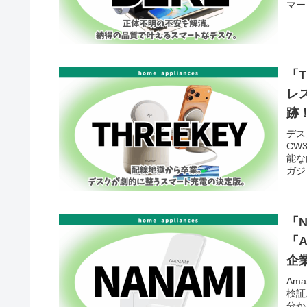
マー
「
レ
跡
デス
CW
能な
ガジ
「
「A
企
Am
検証
分か