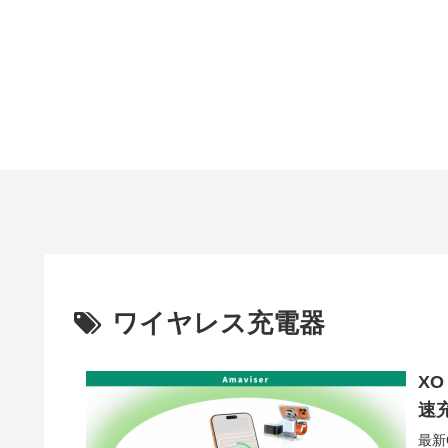
ワイヤレス充電器
XO
速
最新Q