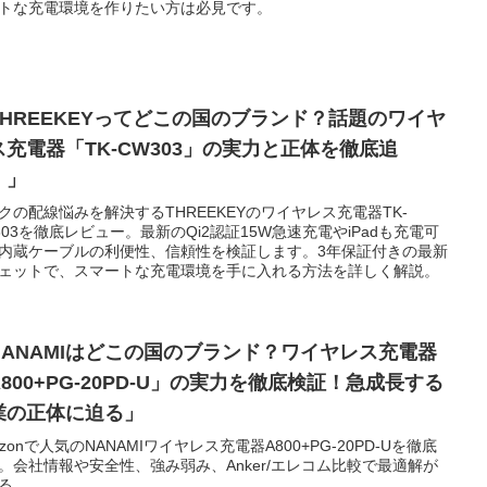
トな充電環境を作りたい方は必見です。
THREEKEYってどこの国のブランド？話題のワイヤ
ス充電器「TK-CW303」の実力と正体を徹底追
！」
クの配線悩みを解決するTHREEKEYのワイヤレス充電器TK-
303を徹底レビュー。最新のQi2認証15W急速充電やiPadも充電可
内蔵ケーブルの利便性、信頼性を検証します。3年保証付きの最新
ェットで、スマートな充電環境を手に入れる方法を詳しく解説。
NANAMIはどこの国のブランド？ワイヤレス充電器
800+PG-20PD-U」の実力を徹底検証！急成長する
業の正体に迫る」
azonで人気のNANAMIワイヤレス充電器A800+PG-20PD-Uを徹底
。会社情報や安全性、強み弱み、Anker/エレコム比較で最適解が
る。