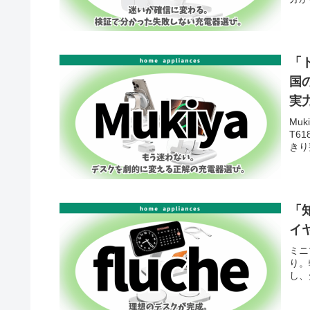
「
国
実
Mu
T6
きり
「
イ
ミニ
り。
し、