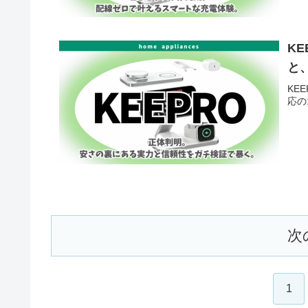
K
と
KEE
応の
次
1