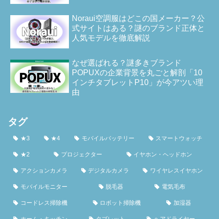
Noraui空調服はどこの国メーカー？公
式サイトはある？謎のブランド正体と
人気モデルを徹底解説
なぜ選ばれる？謎多きブランド
POPUXの企業背景を丸ごと解剖「10
インチタブレットP10」が今アツい理
由
タグ
★3
★4
モバイルバッテリー
スマートウォッチ
★2
プロジェクター
イヤホン・ヘッドホン
アクションカメラ
デジタルカメラ
ワイヤレスイヤホン
モバイルモニター
脱毛器
電気毛布
コードレス掃除機
ロボット掃除機
加湿器
ホーム・キッチン
タブレット
ヘアドライヤー