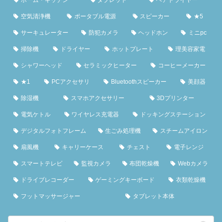
空気清浄機
ポータブル電源
スピーカー
★5
サーキュレーター
防犯カメラ
ヘッドホン
ミニpc
掃除機
ドライヤー
ホットプレート
理美容家電
シャワーヘッド
セラミックヒーター
コーヒーメーカー
★1
PCアクセサリ
Bluetoothスピーカー
美顔器
除湿機
スマホアクセサリー
3Dプリンター
電気ケトル
ワイヤレス充電器
ドッキングステーション
デジタルフォトフレーム
生ごみ処理機
スチームアイロン
扇風機
キャリーケース
チェスト
電子レンジ
スマートテレビ
監視カメラ
布団乾燥機
Webカメラ
ドライブレコーダー
ゲーミングキーボード
衣類乾燥機
フットマッサージャー
タブレット本体