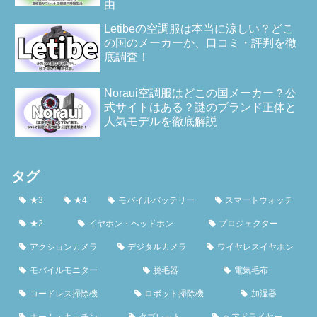
由
Letibeの空調服は本当に涼しい？どこ
の国のメーカーか、口コミ・評判を徹
底調査！
Noraui空調服はどこの国メーカー？公
式サイトはある？謎のブランド正体と
人気モデルを徹底解説
タグ
★3
★4
モバイルバッテリー
スマートウォッチ
★2
イヤホン・ヘッドホン
プロジェクター
アクションカメラ
デジタルカメラ
ワイヤレスイヤホン
モバイルモニター
脱毛器
電気毛布
コードレス掃除機
ロボット掃除機
加湿器
ホーム・キッチン
タブレット
ヘアドライヤー