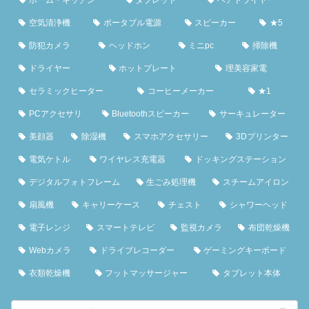
空気清浄機
ポータブル電源
スピーカー
★5
防犯カメラ
ヘッドホン
ミニpc
掃除機
ドライヤー
ホットプレート
理美容家電
セラミックヒーター
コーヒーメーカー
★1
PCアクセサリ
Bluetoothスピーカー
サーキュレーター
美顔器
除湿機
スマホアクセサリー
3Dプリンター
電気ケトル
ワイヤレス充電器
ドッキングステーション
デジタルフォトフレーム
生ごみ処理機
スチームアイロン
扇風機
キャリーケース
チェスト
シャワーヘッド
電子レンジ
スマートテレビ
監視カメラ
布団乾燥機
Webカメラ
ドライブレコーダー
ゲーミングキーボード
衣類乾燥機
フットマッサージャー
タブレット本体