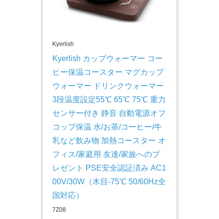
Kyerlish
Kyerlish カップウォーマー コー
ヒー保温コースター マグカップ
ウォーマー ドリンクウォーマー 
3段温度設定55℃ 65℃ 75℃ 重力
センサー付き 静音 自動電源オフ 
コップ保温 水/お茶/コーヒー/牛
乳など飲み物 加熱コースター オ
フィス/家庭用 友達/家族へのプ
レゼント PSE安全認証済み AC1
00V/30W（木目-75℃ 50/60Hz全
国対応）
7Z08