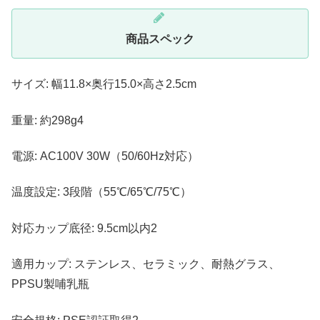
商品スペック
サイズ: 幅11.8×奥行15.0×高さ2.5cm
重量: 約298g4
電源: AC100V 30W（50/60Hz対応）
温度設定: 3段階（55℃/65℃/75℃）
対応カップ底径: 9.5cm以内2
適用カップ: ステンレス、セラミック、耐熱グラス、
PPSU製哺乳瓶