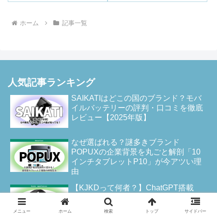
が叶える豊かな暮らし
と口コミを徹底解説
ホーム
記事一覧
人気記事ランキング
SAIKATIはどこの国のブランド？モバ
イルバッテリーの評判・口コミを徹底
レビュー【2025年版】
なぜ選ばれる？謎多きブランド
POPUXの企業背景を丸ごと解剖「10
インチタブレットP10」が今アツい理
由
【KJKDって何者？】ChatGPT搭載
「L1スマートウォッチ」の評判・企業
情報まで徹底解説！
メニュー
ホーム
検索
トップ
サイドバー