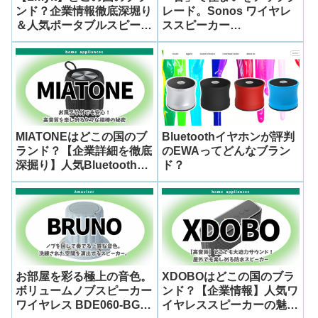
ンド？企業情報徹底深堀り
レード。Sonos ワイヤレ
＆人気ポータブルスピーカ
ススピーカー
ー
E30G1JP1BLK が生み出
「OMXLN51JG1271A3T1
す、洗練された日常の楽し
」徹底レビュー
み方
MIATONEはどこの国のブ
Bluetoothイヤホンが評判
ランド？【企業詳細を徹底
のEWAってどんなブラン
深掘り】人気Bluetoothス
ド？
ピーカーMTQ08の魅力と
評判
お部屋を彩る極上の音色。
XDOBOはどこの国のブラ
ボリュームノブスピーカー
ンド？【企業情報】人気ワ
ワイヤレス BDE060-BGY
イヤレススピーカーの魅力