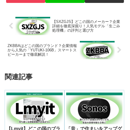
【SXZGJS】どこの国のメーカー？企業
詳細を徹底深掘り！人気モデル「生ごみ
処理機」の評判と選び方
ZKBBAはどこの国のブランド？企業情報
から人気の「YUTUKI-106B」スマートス
ピーカーまで徹底解説！
関連記事
【Lmyit】どこの国のブラ
「音」で住まいをアップグ