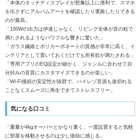
「本体のタッチディスプレイが想像以上に便利で、スマホ
を出さずにアルバムアートを確認したり選曲したりできる
のが最高」
「100Wの出力は伊達じゃなく、リビング全体が音の粒で
満たされるようなパワフルな響きに驚いた」
「ガラス繊維とポリカーボネートの質感が非常に高く、イ
ンテリアとして置いておくだけでも所有欲が満たされる」
「専用アプリのEQ設定が細かく、ジャンルに合わせて自
分好みの音質にカスタマイズできるのが楽しい」
「Wi-Fi接続の安定性が抜群で、ハイレゾ音源も途切れる
ことなくスムーズに再生できてストレスフリー」
気になる口コミ
「重量が4kgオーバーとかなり重く、一度設置すると気軽
に部屋を移動させるのは少し億劫に感じる」