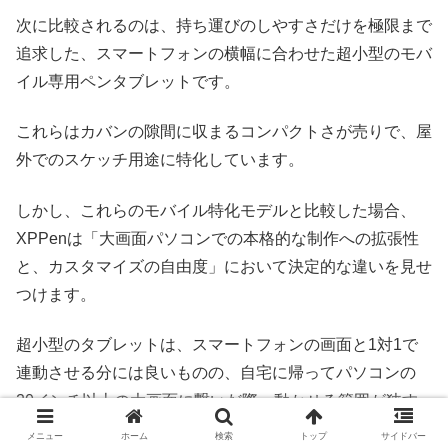
次に比較されるのは、持ち運びのしやすさだけを極限まで
追求した、スマートフォンの横幅に合わせた超小型のモバ
イル専用ペンタブレットです。
これらはカバンの隙間に収まるコンパクトさが売りで、屋
外でのスケッチ用途に特化しています。
しかし、これらのモバイル特化モデルと比較した場合、
XPPenは「大画面パソコンでの本格的な制作への拡張性
と、カスタマイズの自由度」において決定的な違いを見せ
つけます。
超小型のタブレットは、スマートフォンの画面と1対1で
連動させる分には良いものの、自宅に帰ってパソコンの
20インチ以上の大画面に繋いだ際、動かせる範囲が狭す
ぎて繊細な線画が描けないという深刻な問題に直面しま
メニュー
ホーム
検索
トップ
サイドバー