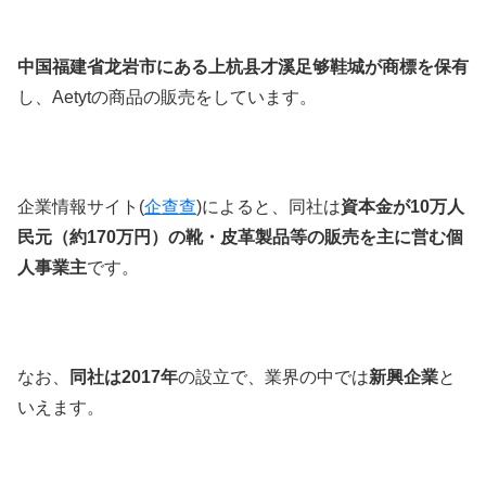
中国福建省龙岩市
にある
上杭县才溪足够鞋城が商標を保有
し、
Aetyt
の商品の販売をしています。
企業情報サイト(
企查查
)
によると、同社は
資本金が10万人
民元（約170万円）の靴・皮革製品等の販売を主に営む個
人事業主
です。
なお、
同社は2017年
の設立で、業界の中では
新興企業
と
いえます。