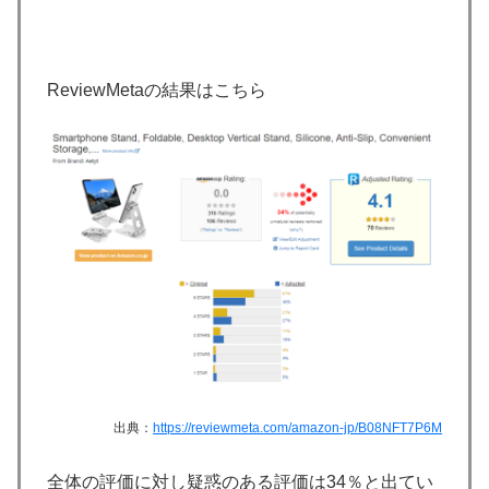
ReviewMetaの結果はこちら
出典：
https://reviewmeta.com/amazon-jp/B08NFT7P6M
全体の評価に対し疑惑のある評価は34％と出てい