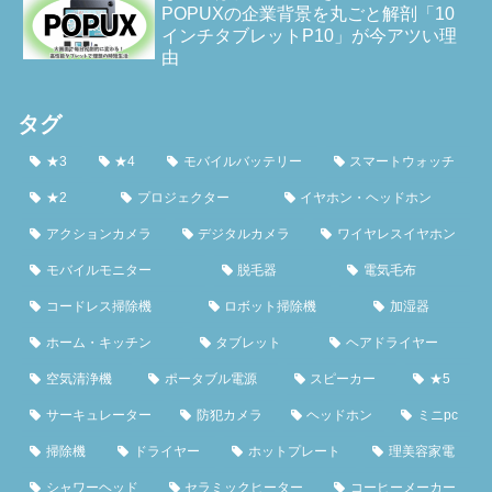
POPUXの企業背景を丸ごと解剖「10
インチタブレットP10」が今アツい理
由
タグ
★3
★4
モバイルバッテリー
スマートウォッチ
★2
プロジェクター
イヤホン・ヘッドホン
アクションカメラ
デジタルカメラ
ワイヤレスイヤホン
モバイルモニター
脱毛器
電気毛布
コードレス掃除機
ロボット掃除機
加湿器
ホーム・キッチン
タブレット
ヘアドライヤー
空気清浄機
ポータブル電源
スピーカー
★5
サーキュレーター
防犯カメラ
ヘッドホン
ミニpc
掃除機
ドライヤー
ホットプレート
理美容家電
シャワーヘッド
セラミックヒーター
コーヒーメーカー