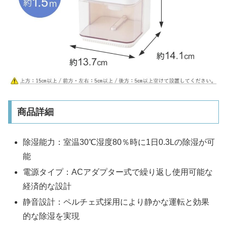
商品詳細
除湿能力：室温30℃湿度80％時に1日0.3Lの除湿が可
能
電源タイプ：ACアダプター式で繰り返し使用可能な
経済的な設計
静音設計：ペルチェ式採用により静かな運転と効果
的な除湿を実現