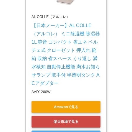
AL COLLE（アルコレ）
【日本メーカー】AL COLLE
（アルコレ） ミニ除湿機 除湿器 
1L 静音 コンパクト 省エネ ペル
チェ式 クローゼット 押入れ 靴
箱 収納 省スペース くり返し 満
水検知 自動停止機能 満水お知ら
せランプ 取手付 半透明タンク A
Cアダプター
AAD1200W
Amazonで見る
楽天市場で見る