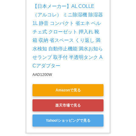
【日本メーカー】AL COLLE
（アルコレ） ミニ除湿機 除湿器 
1L 静音 コンパクト 省エネ ペル
チェ式 クローゼット 押入れ 靴
箱 収納 省スペース くり返し 満
水検知 自動停止機能 満水お知ら
せランプ 取手付 半透明タンク A
Cアダプター
AAD1200W
Amazonで見る
楽天市場で見る
Yahoo!ショッピングで見る