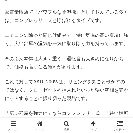
家電量販店で「パワフルな除湿機」として並んでいる多く
は、コンプレッサー式と呼ばれるタイプです。
エアコンの除湿と同じ仕組みで、特に気温の高い夏場に強
く、広い部屋の湿気を一気に取り除く力を持っています。
そのぶん本体は大きく重く、運転音も大きめになりがち
で、価格も高くなる傾向があります。
これに対してAAD1200Wは、リビングを丸ごと乾かすの
ではなく、クローゼットや押入れといった狭い空間を静か
にケアすることに振り切った製品です。
「広い部屋を強力に」ならコンプレッサー式、「狭い場所
を静かにこまめに」ならAAD1200Wのようなミニ除湿
機、という住み分けになります。
メニュー
ホーム
検索
トップ
サイドバー