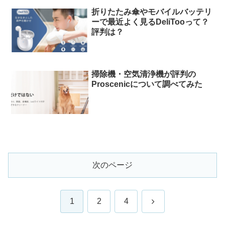
折りたたみ傘やモバイルバッテリ
ーで最近よく見るDeliTooって？
評判は？
掃除機・空気清浄機が評判の
Proscenicについて調べてみた
次のページ
次
1
2
4
へ