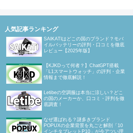
人気記事ランキング
SAIKATIはどこの国のブランド？モバ
イルバッテリーの評判・口コミを徹底
レビュー【2025年版】
【KJKDって何者？】ChatGPT搭載
「L1スマートウォッチ」の評判・企業
情報まで徹底解説！
Letibeの空調服は本当に涼しい？どこ
の国のメーカーか、口コミ・評判を徹
底調査！
なぜ選ばれる？謎多きブランド
POPUXの企業背景を丸ごと解剖「10
インチタブレットP10」が今アツい理