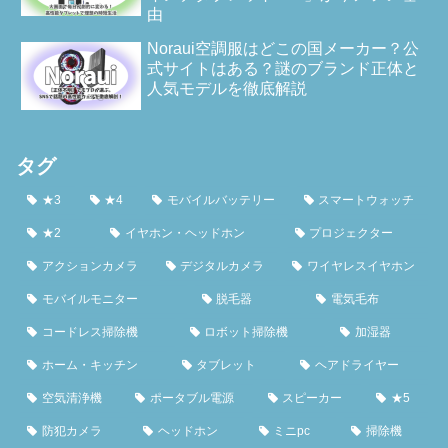
由
Noraui空調服はどこの国メーカー？公
式サイトはある？謎のブランド正体と
人気モデルを徹底解説
タグ
★3
★4
モバイルバッテリー
スマートウォッチ
★2
イヤホン・ヘッドホン
プロジェクター
アクションカメラ
デジタルカメラ
ワイヤレスイヤホン
モバイルモニター
脱毛器
電気毛布
コードレス掃除機
ロボット掃除機
加湿器
ホーム・キッチン
タブレット
ヘアドライヤー
空気清浄機
ポータブル電源
スピーカー
★5
防犯カメラ
ヘッドホン
ミニpc
掃除機