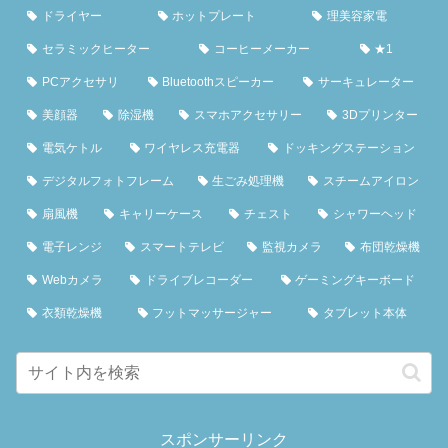
ドライヤー
ホットプレート
理美容家電
セラミックヒーター
コーヒーメーカー
★1
PCアクセサリ
Bluetoothスピーカー
サーキュレーター
美顔器
除湿機
スマホアクセサリー
3Dプリンター
電気ケトル
ワイヤレス充電器
ドッキングステーション
デジタルフォトフレーム
生ごみ処理機
スチームアイロン
扇風機
キャリーケース
チェスト
シャワーヘッド
電子レンジ
スマートテレビ
監視カメラ
布団乾燥機
Webカメラ
ドライブレコーダー
ゲーミングキーボード
衣類乾燥機
フットマッサージャー
タブレット本体
スポンサーリンク