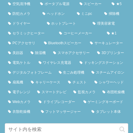
空気清浄機
ポータブル電源
スピーカー
★5
防犯カメラ
ヘッドホン
ミニpc
掃除機
ドライヤー
ホットプレート
理美容家電
セラミックヒーター
コーヒーメーカー
★1
PCアクセサリ
Bluetoothスピーカー
サーキュレーター
美顔器
除湿機
スマホアクセサリー
3Dプリンター
電気ケトル
ワイヤレス充電器
ドッキングステーション
デジタルフォトフレーム
生ごみ処理機
スチームアイロン
扇風機
キャリーケース
チェスト
シャワーヘッド
電子レンジ
スマートテレビ
監視カメラ
布団乾燥機
Webカメラ
ドライブレコーダー
ゲーミングキーボード
衣類乾燥機
フットマッサージャー
タブレット本体