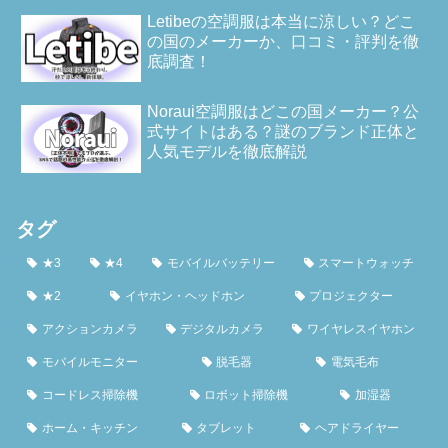
Letibeの空調服は本当に涼しい？どこ
の国のメーカーか、口コミ・評判を徹
底調査！
Noraui空調服はどこの国メーカー？公
式サイトはある？謎のブランド正体と
人気モデルを徹底解説
タグ
★3
★4
モバイルバッテリー
スマートウォッチ
★2
イヤホン・ヘッドホン
プロジェクター
アクションカメラ
デジタルカメラ
ワイヤレスイヤホン
モバイルモニター
脱毛器
電気毛布
コードレス掃除機
ロボット掃除機
加湿器
ホーム・キッチン
タブレット
ヘアドライヤー