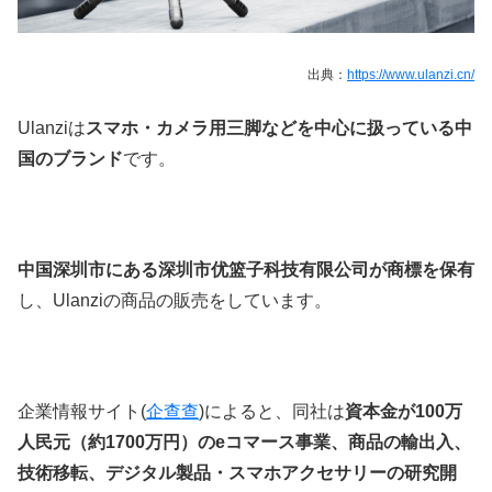
出典：
https://www.ulanzi.cn/
Ulanzi
は
スマホ・カメラ用三脚
などを中心に扱っている中
国のブランド
です。
中国深圳市
にある
深圳市优篮子科技有限公司が商標を保有
し、
Ulanzi
の商品の販売をしています。
企業情報サイト(
企查查
)
によると、同社は
資本金が100万
人民元（約1700万円）のeコマース事業、商品の輸出入、
技術移転、デジタル製品・スマホアクセサリーの研究開