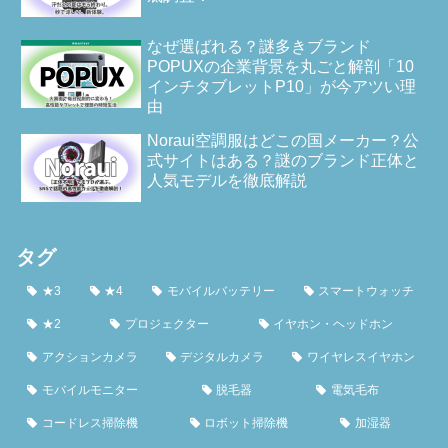
なぜ選ばれる？謎多きブランド
POPUXの企業背景を丸ごと解剖「10
インチタブレットP10」が今アツい理
由
Noraui空調服はどこの国メーカー？公
式サイトはある？謎のブランド正体と
人気モデルを徹底解説
タグ
★3
★4
モバイルバッテリー
スマートウォッチ
★2
プロジェクター
イヤホン・ヘッドホン
アクションカメラ
デジタルカメラ
ワイヤレスイヤホン
モバイルモニター
脱毛器
電気毛布
コードレス掃除機
ロボット掃除機
加湿器