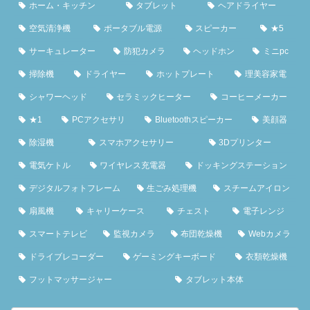
ホーム・キッチン
タブレット
ヘアドライヤー
空気清浄機
ポータブル電源
スピーカー
★5
サーキュレーター
防犯カメラ
ヘッドホン
ミニpc
掃除機
ドライヤー
ホットプレート
理美容家電
シャワーヘッド
セラミックヒーター
コーヒーメーカー
★1
PCアクセサリ
Bluetoothスピーカー
美顔器
除湿機
スマホアクセサリー
3Dプリンター
電気ケトル
ワイヤレス充電器
ドッキングステーション
デジタルフォトフレーム
生ごみ処理機
スチームアイロン
扇風機
キャリーケース
チェスト
電子レンジ
スマートテレビ
監視カメラ
布団乾燥機
Webカメラ
ドライブレコーダー
ゲーミングキーボード
衣類乾燥機
フットマッサージャー
タブレット本体