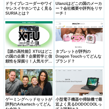
ドライブレコーダーやワイ
Ulanziはどこの国のメーカ
ヤレスイヤホンでよく見る
ー？会社概要や評判をリサ
SURIAとは？
ーチ！
【謎の高性能】XTUはどこ
タブレットが評判の
の国の企業？企業哲学と信
Dragon Touchってどんな
頼性を深掘り！人気モデル
ブランド？
S6の実力徹底解剖
ゲーミングヘッドセットが
小型電子機器や掃除機で最
評判のArkartechってどん
近よく見るDODOCOOLっ