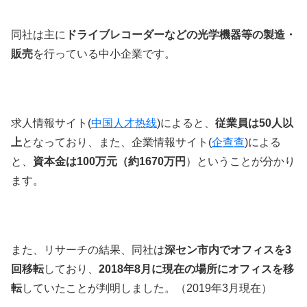
同社は主に
ドライブレコーダーなどの光学機器等の製造・
販売
を行っている中小企業です。
求人情報サイト
(
中国人才热线
)によると、
従業員は50人以
上
となっており、また、企業情報サイト
(
企查查
)による
と、
資本金は100万元（約1670万円
）ということが分かり
ます。
また、リサーチの結果、同社は
深セン市内でオフィスを3
回移転
しており、
2018年8月に現在の場所にオフィスを移
転
していたことが判明しました。（2019年3月現在）