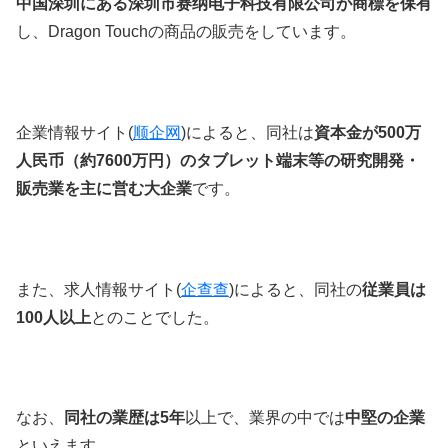
中国深圳
にある
深圳市赛纳电子科技有限公司が商標を保有
し、
Dragon Touch
の商品の販売をしています。
企業情報サイト(
顺企网
)
によると、同社は
資本金が500万
人民币（約7600万円）のタブレット端末等の研究開発・
販売業を主に営む大企業
です。
また、求人情報サイト(
企查查
)によると、同社の
従業員は
100人以上
とのことでした。
なお、
同社の業歴は5年
以上で、業界の中では
中堅の企業
といえます。