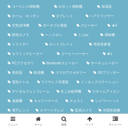
コードレス掃除機
ロボット掃除機
加湿器
ホーム・キッチン
タブレット
ヘアドライヤー
空気清浄機
ポータブル電源
スピーカー
★5
防犯カメラ
ヘッドホン
ミニpc
掃除機
ドライヤー
ホットプレート
理美容家電
セラミックヒーター
コーヒーメーカー
★1
PCアクセサリ
Bluetoothスピーカー
サーキュレーター
美顔器
除湿機
スマホアクセサリー
3Dプリンター
電気ケトル
ワイヤレス充電器
ドッキングステーション
デジタルフォトフレーム
生ごみ処理機
スチームアイロン
扇風機
キャリーケース
チェスト
シャワーヘッド
電子レンジ
スマートテレビ
監視カメラ
布団乾燥機
Webカメラ
ドライブレコーダー
ゲーミングキーボード
メニュー
ホーム
検索
トップ
サイドバー