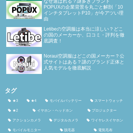
なぜ選ばれる？謎多きブランド
POPUXの企業背景を丸ごと解剖「10
インチタブレットP10」が今アツい理
由
Letibeの空調服は本当に涼しい？どこ
の国のメーカーか、口コミ・評判を徹
底調査！
Noraui空調服はどこの国メーカー？公
式サイトはある？謎のブランド正体と
人気モデルを徹底解説
タグ
★3
★4
モバイルバッテリー
スマートウォッチ
★2
イヤホン・ヘッドホン
プロジェクター
アクションカメラ
デジタルカメラ
ワイヤレスイヤホン
モバイルモニター
脱毛器
電気毛布