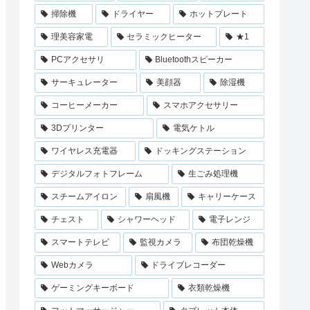
掃除機
ドライヤー
ホットプレート
理美容家電
セラミックヒーター
★1
PCアクセサリ
Bluetoothスピーカー
サーキュレーター
美顔器
除湿機
コーヒーメーカー
スマホアクセサリー
3Dプリンター
電気ケトル
ワイヤレス充電器
ドッキングステーション
デジタルフォトフレーム
生ごみ処理機
スチームアイロン
扇風機
キャリーケース
チェスト
シャワーヘッド
電子レンジ
スマートテレビ
監視カメラ
布団乾燥機
Webカメラ
ドライブレコーダー
ゲーミングキーボード
衣類乾燥機