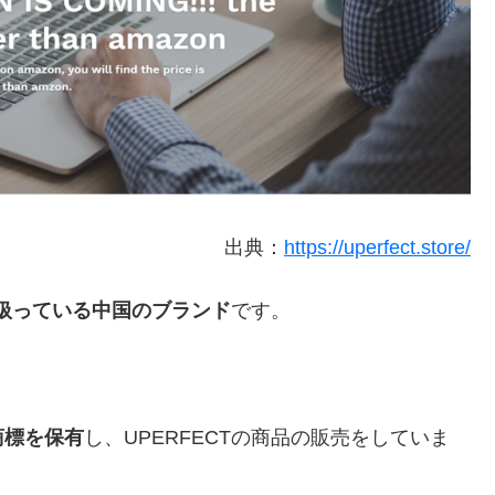
出典：
https://uperfect.store/
扱っている中国のブランド
です。
商標を保有
し、
UPERFECT
の商品の販売をしていま