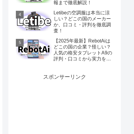
報まで徹底解説！
Letibeの空調服は本当に涼
しい？どこの国のメーカー
か、口コミ・評判を徹底調
査！
【2025年最新】RebotAiは
どこの国の企業？怪しい？
人気の格安タブレットA9の
評判・口コミから実力を徹
底レビュー
スポンサーリンク