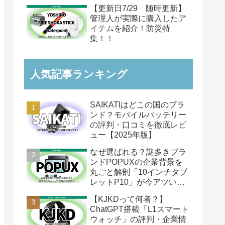
【更新日7/29 随時更新】
管理人が実際に購入したア
イテムを紹介！防災特
集！！
人気記事ランキング
SAIKATIはどこの国のブラ
ンド？モバイルバッテリー
の評判・口コミを徹底レビ
ュー【2025年版】
なぜ選ばれる？謎多きブラ
ンドPOPUXの企業背景を
丸ごと解剖「10インチタブ
レットP10」が今アツい理
由
【KJKDって何者？】
ChatGPT搭載「L1スマート
ウォッチ」の評判・企業情