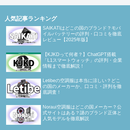
人気記事ランキング
SAIKATIはどこの国のブランド？モバ
イルバッテリーの評判・口コミを徹底
レビュー【2025年版】
【KJKDって何者？】ChatGPT搭載
「L1スマートウォッチ」の評判・企業
情報まで徹底解説！
Letibeの空調服は本当に涼しい？どこ
の国のメーカーか、口コミ・評判を徹
底調査！
Noraui空調服はどこの国メーカー？公
式サイトはある？謎のブランド正体と
人気モデルを徹底解説