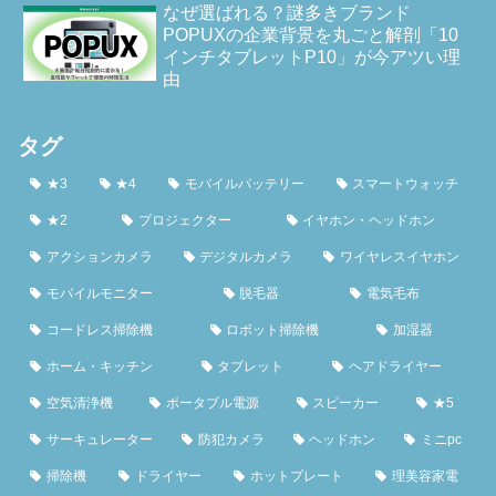
なぜ選ばれる？謎多きブランド
POPUXの企業背景を丸ごと解剖「10
インチタブレットP10」が今アツい理
由
タグ
★3
★4
モバイルバッテリー
スマートウォッチ
★2
プロジェクター
イヤホン・ヘッドホン
アクションカメラ
デジタルカメラ
ワイヤレスイヤホン
モバイルモニター
脱毛器
電気毛布
コードレス掃除機
ロボット掃除機
加湿器
ホーム・キッチン
タブレット
ヘアドライヤー
空気清浄機
ポータブル電源
スピーカー
★5
サーキュレーター
防犯カメラ
ヘッドホン
ミニpc
掃除機
ドライヤー
ホットプレート
理美容家電